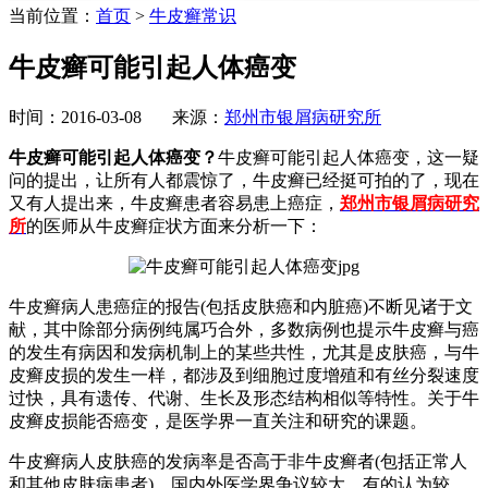
当前位置：
首页
>
牛皮癣常识
牛皮癣可能引起人体癌变
时间：2016-03-08 来源：
郑州市银屑病研究所
牛皮癣可能引起人体癌变？
牛皮癣可能引起人体癌变，这一疑
问的提出，让所有人都震惊了，牛皮癣已经挺可拍的了，现在
又有人提出来，牛皮癣患者容易患上癌症，
郑州市银屑病研究
所
的医师从牛皮癣症状方面来分析一下：
牛皮癣病人患癌症的报告(包括皮肤癌和内脏癌)不断见诸于文
献，其中除部分病例纯属巧合外，多数病例也提示牛皮癣与癌
的发生有病因和发病机制上的某些共性，尤其是皮肤癌，与牛
皮癣皮损的发生一样，都涉及到细胞过度增殖和有丝分裂速度
过快，具有遗传、代谢、生长及形态结构相似等特性。关于牛
皮癣皮损能否癌变，是医学界一直关注和研究的课题。
牛皮癣病人皮肤癌的发病率是否高于非牛皮癣者(包括正常人
和其他皮肤病患者)，国内外医学界争议较大，有的认为较