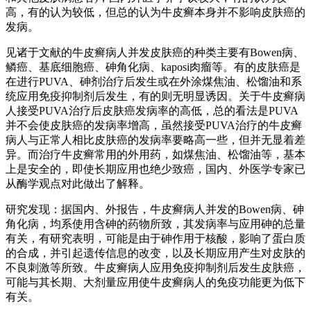
高，有的认为较低，但总的认为牛皮癣本身并不影响皮肤癌的
发病。
见诸于文献的牛皮癣病人并发皮肤癌的种类主要有Bowen病、
鳞癌、基底细胞癌、砷角化病、kaposi肉瘤等。有的皮肤癌是
在进行PUVA、砷剂治疗后发生或在外涂煤焦油、松馏油和系
统应用免疫抑制剂后发生，有的则无明显诱因。关于牛皮癣病
人接受PUVA治疗后皮肤癌发病率的高低，总的看法是PUVA
并不会使皮肤癌的发病率增高，虽然接受PUVA治疗的牛皮癣
病人与正常人相比皮肤癌的发病率要略高一些，但并无显着差
异。而治疗牛皮癣常用的外用药，如煤焦油、松馏油等，基本
上是安全的，即使长期应用也绝少致癌，国内、外医学专家已
从酶学观点对此做出了解释。
研究发现：据国内、外报告，牛皮癣病人并发的Bowen病、砷
角化病，均系使用含砷的药物所致，其发病率与应用砷的总量
有关，有研究表明，可能是由于砷作用于核酸，影响了蛋白质
的合成，并引起遗传信息的改变，以及长期应用产生对皮肤的
不良刺激等所致。牛皮癣病人应用免疫抑制剂后发生皮肤癌，
可能与其长期、大剂量应用使牛皮癣病人的免疫功能更为低下
有关。