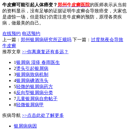
牛皮癣可能引起人体癌变？
郑州牛皮癣医院
的医师表示从当前
的资料显示，没有足够的证据证明牛皮癣会导致癌变，大家也
是虚惊一场，但是我们仍需注意牛皮癣的预防，原理各类疾
病，做最美的自己。
在线预约
电话预约
上一篇：
郑州银屑病研究所正规吗
下一篇：
过度熬夜会导致
牛皮癣
推荐文章
>>你离康复还有多远？
1
银屑病 湿疹 春雨医生
2
烫头引起银屑病
3
银屑病致病机制
4
银屑病碘酒洗头
5
轻微的银屑病药方
6
反向型银屑病分类
7
儿童银屑病自愈帖子
8
轻微银屑病甲
疾病导航
>>点击此处了解更多
银屑病病因