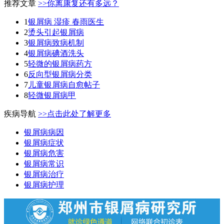
推荐文章
>>你离康复还有多远？
1
银屑病 湿疹 春雨医生
2
烫头引起银屑病
3
银屑病致病机制
4
银屑病碘酒洗头
5
轻微的银屑病药方
6
反向型银屑病分类
7
儿童银屑病自愈帖子
8
轻微银屑病甲
疾病导航
>>点击此处了解更多
银屑病病因
银屑病症状
银屑病危害
银屑病常识
银屑病治疗
银屑病护理