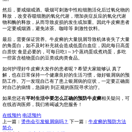
然后，要戒烟戒酒。吸烟可刺激中性粒细胞活化后过氧化物的
释放 ，改变吞噬细胞的氧化代谢，增加炎症反应的氧化代谢
物和酶的释放，从而导致皮损的发生或加重。因此牛皮癣患者
一定要戒烟酒，避免浓茶、咖啡等 刺激性饮料。
最后，需要保证营养。牛皮癣的大量脱屑导致机体丧失了大量
的角蛋白，如不及时补充就会造成低蛋白血症，因此每日高蛋
白质饮 食是必要的，可每日吃1～3个蒸鸡蛋或煮鸡蛋，多吃
一些富含植物蛋白的豆类或肉类食品。
如何护理好牛皮癣大发作的患者呢？希望大家能够认 真了
解，也在日常保持一个健康良好的生活习惯，做好银屑病的预
防工作。万一发现自己有了患上银屑病的症状，一定要正确面
对自己的病情，急躁的 到正规的医院寻求治疗。
如果您还有
平时生活中要怎么正确的预防牛皮癣
相关疑问，可
在线咨询医师，我们将竭诚为您服务！
在线预约
电话预约
上一篇：
烫伤会引发银屑病吗？
下一篇：
牛皮癣的预防方法
简介.