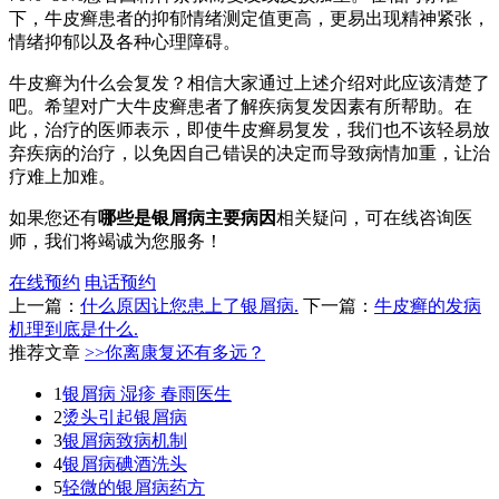
下，牛皮癣患者的抑郁情绪测定值更高，更易出现精神紧张，
情绪抑郁以及各种心理障碍。
牛皮癣为什么会复发？相信大家通过上述介绍对此应该清楚了
吧。希望对广大牛皮癣患者了解疾病复发因素有所帮助。在
此，治疗的医师表示，即使牛皮癣易复发，我们也不该轻易放
弃疾病的治疗，以免因自己错误的决定而导致病情加重，让治
疗难上加难。
如果您还有
哪些是银屑病主要病因
相关疑问，可在线咨询医
师，我们将竭诚为您服务！
在线预约
电话预约
上一篇：
什么原因让您患上了银屑病.
下一篇：
牛皮癣的发病
机理到底是什么.
推荐文章
>>你离康复还有多远？
1
银屑病 湿疹 春雨医生
2
烫头引起银屑病
3
银屑病致病机制
4
银屑病碘酒洗头
5
轻微的银屑病药方