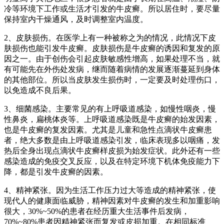
冷等环境下工作或生活才引发的牛皮癣。所以居住时，要尽量
保持室内干燥通风，及时调整室内温度。
2、皮肤损伤。在医学上有一种被称之为的情况，此情况下皮
肤损伤也能引发牛皮癣。皮肤损伤是牛皮癣的诱因和复发的原
因之一。由于创伤会引起皮肤敏感性增高，如果处理不当，就
有可能先在外伤处发病，继而随着病情的发展逐渐蔓延到身体
的其他部位。所以当皮肤发生损伤时，一定要及时处理伤口，
以免造成不良后果。
3、细菌感染。主要常见的有上呼吸道感染，如慢性咽炎，慢
性鼻炎，扁桃体炎等。上呼吸道感染既是牛皮癣的始发因素，
也是牛皮癣的复发因素。尤其是儿童和急性点滴状牛皮癣患
者，绝大多数是由上呼吸道感染引发，临床表现多以咽痛，发
热后全身出现点滴状牛皮癣样皮损为始发症状。此外还有一些
感染造成的免疫交叉反应，以及在特定环境下机体免疫能力下
降，都是引发牛皮癣的因素。
4、精神紧张。因为生活工作压力过大等造成的精神紧张，使
现代人的健康面临威胁，精神因素对牛皮癣的发生和加重影响
很大，30%~50%的患者在经历重大生活事件后发病，
70%~80%患者因精神紧张而复发或皮损加重。在相同标准