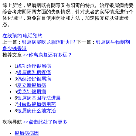
综上所述，银屑病既有阴毒又有阳毒的特点。治疗银屑病需要
综合考虑阴阳两方面的失衡情况，针对患者的实际情况进行个
体化调理，避免盲目使用药物和方法，加速恢复皮肤健康状
态。
在线预约
电话预约
上一篇：
银屑病能吃龙胆泻肝丸吗
下一篇：
银屑病生物制剂
多少钱香港
推荐文章
>>你离康复还有多远？
1
练功治疗银屑病
2
银屑病乳房疼痛
3
偶然治好银屑病
4
夏立新银屑病
5
类克针银屑病
6
银屑病基因疗法进展
7
过敏型银屑病用药
8
银屑病什么地方治
疾病导航
>>点击此处了解更多
银屑病病因