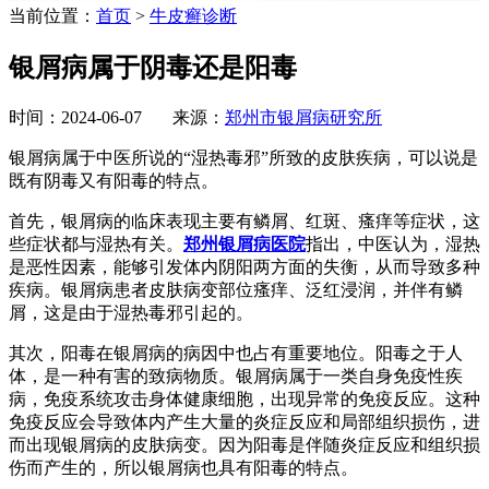
当前位置：
首页
>
牛皮癣诊断
银屑病属于阴毒还是阳毒
时间：2024-06-07 来源：
郑州市银屑病研究所
银屑病属于中医所说的“湿热毒邪”所致的皮肤疾病，可以说是
既有阴毒又有阳毒的特点。
首先，银屑病的临床表现主要有鳞屑、红斑、瘙痒等症状，这
些症状都与湿热有关。
郑州银屑病医院
指出，中医认为，湿热
是恶性因素，能够引发体内阴阳两方面的失衡，从而导致多种
疾病。银屑病患者皮肤病变部位瘙痒、泛红浸润，并伴有鳞
屑，这是由于湿热毒邪引起的。
其次，阳毒在银屑病的病因中也占有重要地位。阳毒之于人
体，是一种有害的致病物质。银屑病属于一类自身免疫性疾
病，免疫系统攻击身体健康细胞，出现异常的免疫反应。这种
免疫反应会导致体内产生大量的炎症反应和局部组织损伤，进
而出现银屑病的皮肤病变。因为阳毒是伴随炎症反应和组织损
伤而产生的，所以银屑病也具有阳毒的特点。