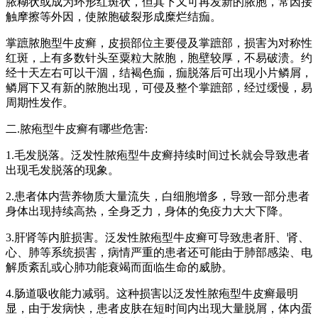
脓糊状或成为环形红斑状，但其下又可再发新的脓胞，常因接
触摩擦等外因，使脓胞破裂形成糜烂结痂。
掌蹠脓胞型牛皮癣，皮损部位主要侵及掌蹠部，损害为对称性
红斑，上有多数针头至粟粒大脓胞，胞壁较厚，不易破溃。约
经十天左右可以干涸，结褐色痂，痂脱落后可出现小片鳞屑，
鳞屑下又有新的脓胞出现，可侵及整个掌蹠部，经过缓慢，易
周期性发作。
二.脓疱型牛皮癣有哪些危害:
1.毛发脱落。泛发性脓疱型牛皮癣持续时间过长就会导致患者
出现毛发脱落的现象。
2.患者体内营养物质大量流失，白细胞增多，导致一部分患者
身体出现持续高热，全身乏力，身体的免疫力大大下降。
3.肝肾等内脏损害。泛发性脓疱型牛皮癣可导致患者肝、肾、
心、肺等系统损害，病情严重的患者还可能由于肺部感染、电
解质紊乱或心肺功能衰竭而面临生命的威胁。
4.肠道吸收能力减弱。这种损害以泛发性脓疱型牛皮癣最明
显，由于发病快，患者皮肤在短时间内出现大量脱屑，体内蛋