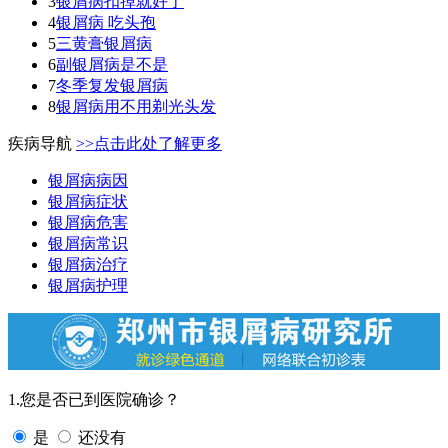
3
银屑病扣掉就好了
4
银屑病 吃头孢
5
三黄膏银屑病
6
副银屑病是不是
7
冬季复发银屑病
8
银屑病用不用剃光头发
疾病导航
>>点击此处了解更多
银屑病病因
银屑病症状
银屑病危害
银屑病常识
银屑病治疗
银屑病护理
1.您是否已到医院确诊？
是
还没有