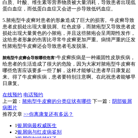
白质、叶酸、维生素等营养物质被大量消耗，导致患者出现低
蛋白血症，而低蛋白血症又会进一步导致低钙血症。
5.脓疱型牛皮癣对患者的形象造成了巨大的损害。牛皮癣导致
患者皮损处出现大量脱屑、红色皮疹，而脓疱型又导致患者皮
损处出现大量黄色的小脓疱，并且这些脓疱会呈周期性发作，
这给患者形象的伤害比寻常牛皮癣更加严重。病情严重的泛发
性脓疱型牛皮癣还会导致患者毛发脱落。
牛皮癣疾病是一种顽固性皮肤疾病，
脓疱型牛皮癣会导致哪些危害
?
给患者的生活造成了很大的危险，因为大家对脓疱型牛皮癣有
哪些危害应该要多一些了解，这样才能够让患者早日康复起
来。得了牛皮癣疾病，患者要特别注意啊。在此祝患者能够早
日康复。
在线预约
电话预约
上一篇：
脓疱型牛皮癣的分类症状有哪些
下一篇：
阴部银屑
病图片
推荐文章
>>你离康复还有多远？
1
银屑病最权威医生
2
银屑病与红皮病鉴别