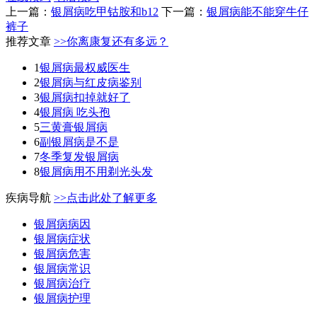
上一篇：
银屑病吃甲钴胺和b12
下一篇：
银屑病能不能穿牛仔
裤子
推荐文章
>>你离康复还有多远？
1
银屑病最权威医生
2
银屑病与红皮病鉴别
3
银屑病扣掉就好了
4
银屑病 吃头孢
5
三黄膏银屑病
6
副银屑病是不是
7
冬季复发银屑病
8
银屑病用不用剃光头发
疾病导航
>>点击此处了解更多
银屑病病因
银屑病症状
银屑病危害
银屑病常识
银屑病治疗
银屑病护理