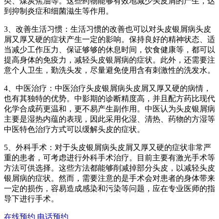
类、煤炭焦油等。这些药物能够有效地减少头皮屑的产生，达
到抑制炎症和细菌滋生等作用。
3、改善生活习惯：生活习惯的改善也可以对头皮银屑病头皮
屑又厚又硬的症状产生一定的影响。保持良好的精神状态、适
当减少工作压力、保证够够的休息时间，饮食健康等，都可以
提高身体的免疫力，减轻头皮银屑病的症状。此外，还需要注
意个人卫生，勤洗头发，尽量避免使用含有刺激性的洗发水。
4、中医治疗：中医治疗头皮银屑病头皮屑又厚又硬的病情，
也有其独特的优势。中影期的诊断精度高，并且配方药比现代
化学合成药更温和，更不易产生副作用。中医认为头皮银屑病
主要是湿热内蕴的表现，因此采用化湿、清热、药物的方湿等
中医特色治疗方式可以缓解头皮的症状。
5、外科手术：对于头皮银屑病头皮屑又厚又硬的症状非常严
重的患者，可考虑进行外科手术治疗。目前主要有激光手术等
方法可供选择。这些方法都能够削减掉部分头皮，以减轻头皮
银屑病的症状。然而，需要注意的是手术会对患者的身体带来
一定的损伤，容易造成感染和污染等问题，应在专业医师的指
导下进行手术。
在线预约
电话预约