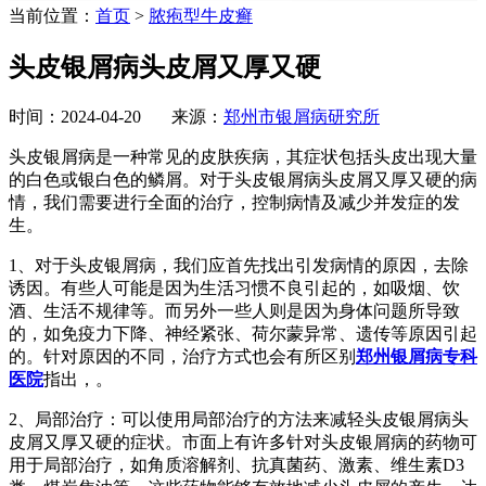
当前位置：
首页
>
脓疱型牛皮癣
头皮银屑病头皮屑又厚又硬
时间：2024-04-20 来源：
郑州市银屑病研究所
头皮银屑病是一种常见的皮肤疾病，其症状包括头皮出现大量
的白色或银白色的鳞屑。对于头皮银屑病头皮屑又厚又硬的病
情，我们需要进行全面的治疗，控制病情及减少并发症的发
生。
1、对于头皮银屑病，我们应首先找出引发病情的原因，去除
诱因。有些人可能是因为生活习惯不良引起的，如吸烟、饮
酒、生活不规律等。而另外一些人则是因为身体问题所导致
的，如免疫力下降、神经紧张、荷尔蒙异常、遗传等原因引起
的。针对原因的不同，治疗方式也会有所区别
郑州银屑病专科
医院
指出，。
2、局部治疗：可以使用局部治疗的方法来减轻头皮银屑病头
皮屑又厚又硬的症状。市面上有许多针对头皮银屑病的药物可
用于局部治疗，如角质溶解剂、抗真菌药、激素、维生素D3