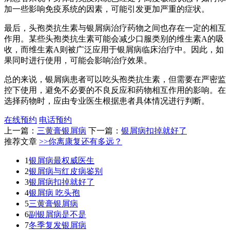
加一些影响免疫系统的因素，可能引发更加严重的症状。
最后，头孢类抗生素与银屑病治疗药物之间也存在一定的相互
作用。某些头孢类抗生素可能会减少口服类别的维生素A的吸
收，而维生素A则被广泛应用于银屑病临床治疗中。因此，如
果同时进行使用，可能会影响治疗效果。
总的来说，银屑病患者可以吃头孢类抗生素，但需要在严密监
控下使用，避免不必要的不良反应和药物相互作用的影响。在
选择药物时，应由专业医生根据患者具体情况进行判断。
在线预约
电话预约
上一篇：
三黄膏银屑病
下一篇：
银屑病扣掉就好了
推荐文章
>>你离康复还有多远？
1
银屑病最权威医生
2
银屑病与红皮病鉴别
3
银屑病扣掉就好了
4
银屑病 吃头孢
5
三黄膏银屑病
6
副银屑病是不是
7
冬季复发银屑病