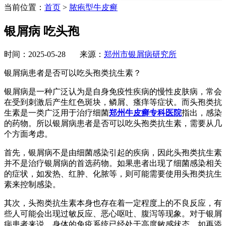
当前位置：
首页
>
脓疱型牛皮癣
银屑病 吃头孢
时间：2025-05-28 来源：
郑州市银屑病研究所
银屑病患者是否可以吃头孢类抗生素？
银屑病是一种广泛认为是自身免疫性疾病的慢性皮肤病，常会
在受到刺激后产生红色斑块，鳞屑、瘙痒等症状。而头孢类抗
生素是一类广泛用于治疗细菌
郑州牛皮癣专科医院
指出，感染
的药物。所以银屑病患者是否可以吃头孢类抗生素，需要从几
个方面考虑。
首先，银屑病不是由细菌感染引起的疾病，因此头孢类抗生素
并不是治疗银屑病的首选药物。如果患者出现了细菌感染相关
的症状，如发热、红肿、化脓等，则可能需要使用头孢类抗生
素来控制感染。
其次，头孢类抗生素本身也存在着一定程度上的不良反应，有
些人可能会出现过敏反应、恶心呕吐、腹泻等现象。对于银屑
病患者来说，身体的免疫系统已经处于高度敏感状态，如再添