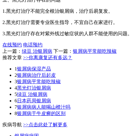
1.黑光灯治疗不能完全根治银屑病，治疗后易复发。
2.黑光灯治疗需要专业医生指导，不宜自己在家进行。
3.黑光灯治疗存在对紫外线过敏症状的人群不能使用的问题。
在线预约
电话预约
上一篇：
绿豆 治银屑病
下一篇：
银屑病平常能吃辣椒
推荐文章
>>你离康复还有多远？
1
银屑病保湿产品
2
银屑病治疗后起皮
3
银屑病平常能吃辣椒
4
黑光灯治银屑病
5
绿豆 治银屑病
6
日本药局银屑病
7
银屑病病人能喝山楂汁吗
8
银屑病于牛皮癣的区别
疾病导航
>>点击此处了解更多
银屑病病因