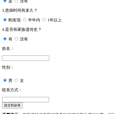
是
没有
3.患病时间有多久？
刚发现
半年内
1年以上
4.是否有家族遗传史？
有
没有
姓名：
性别：
男
女
联系方式：