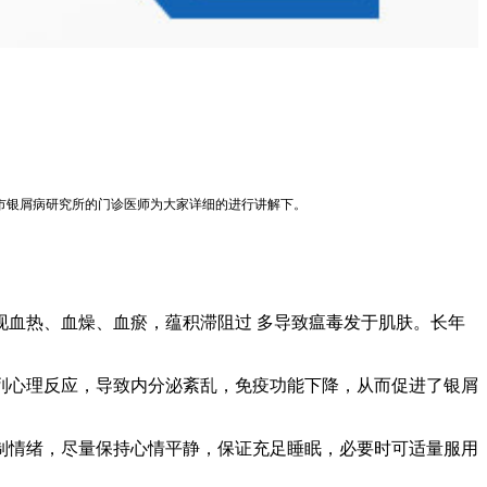
市银屑病研究所的门诊医师为大家详细的进行讲解下。
血热、血燥、血瘀，蕴积滞阻过 多导致瘟毒发于肌肤。长年
列心理反应，导致内分泌紊乱，免疫功能下降，从而促进了银屑
制情绪，尽量保持心情平静，保证充足睡眠，必要时可适量服用