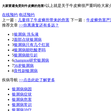
以上就是关于牛皮癣很严重吗给大家
大家要避免受到牛皮癣的危害?
在线预约
电话预约
上一篇：
儿童得了牛皮癣所带来的危害
下一篇：
牛皮癣危害严
推荐文章
>>你离康复还有多远？
1
银屑病 洗头液
2
面部点状银屑病
3
银屑病只有几个红斑
4
银屑病能吃酸枣吗
5
银屑病能引起
6
champion研究银屑病
7
56岁银屑病
8
良性副银屑病
疾病导航
>>点击此处了解更多
银屑病病因
银屑病症状
银屑病危害
银屑病常识
银屑病治疗