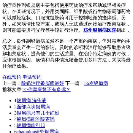
治疗良性副银屑病主要包括使用药物治疗来帮助减轻相关症
状。在某些情况下，外用类固醇、维甲酸或衍生物等局部药物
可以减轻症状。口服抗组胺药可用于控制轻微的瘙痒感。另
外，如果病情比较严重，或病人无法通过药物治疗改善症状，
则可能需要进行光疗等手段进行治疗。
郑州银屑病医院
指出，
总之，良性副银屑病虽然不是一个严重的疾病，但对患者的生
活质量会产生一定的影响。及时的诊断和治疗能够帮助患者缓
解相关症状，提高他们的生活质量。在治疗特定病例的时候，
应该根据病因、病情和具体情况结合使用多种方法，来取得最
佳治疗效果。
在线预约
电话预约
上一篇：
酸奶治疗银屑病最好
下一篇：
56岁银屑病
推荐文章
>>你离康复还有多远？
1
银屑病 洗头液
2
面部点状银屑病
3
银屑病只有几个红斑
4
银屑病能吃酸枣吗
5
银屑病能引起
6
champion研究银屑病