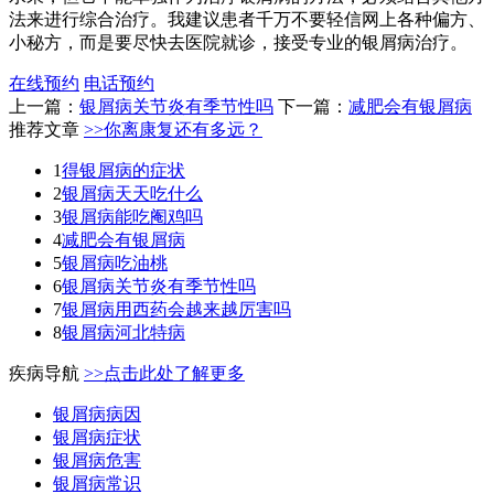
法来进行综合治疗。我建议患者千万不要轻信网上各种偏方、
小秘方，而是要尽快去医院就诊，接受专业的银屑病治疗。
在线预约
电话预约
上一篇：
银屑病关节炎有季节性吗
下一篇：
减肥会有银屑病
推荐文章
>>你离康复还有多远？
1
得银屑病的症状
2
银屑病天天吃什么
3
银屑病能吃阉鸡吗
4
减肥会有银屑病
5
银屑病吃油桃
6
银屑病关节炎有季节性吗
7
银屑病用西药会越来越厉害吗
8
银屑病河北特病
疾病导航
>>点击此处了解更多
银屑病病因
银屑病症状
银屑病危害
银屑病常识