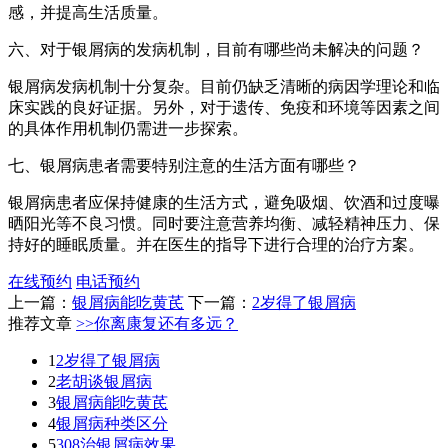
感，并提高生活质量。
六、对于银屑病的发病机制，目前有哪些尚未解决的问题？
银屑病发病机制十分复杂。目前仍缺乏清晰的病因学理论和临
床实践的良好证据。另外，对于遗传、免疫和环境等因素之间
的具体作用机制仍需进一步探索。
七、银屑病患者需要特别注意的生活方面有哪些？
银屑病患者应保持健康的生活方式，避免吸烟、饮酒和过度曝
晒阳光等不良习惯。同时要注意营养均衡、减轻精神压力、保
持好的睡眠质量。并在医生的指导下进行合理的治疗方案。
在线预约
电话预约
上一篇：
银屑病能吃黄芪
下一篇：
2岁得了银屑病
推荐文章
>>你离康复还有多远？
1
2岁得了银屑病
2
老胡谈银屑病
3
银屑病能吃黄芪
4
银屑病种类区分
5
308治银屑病效果