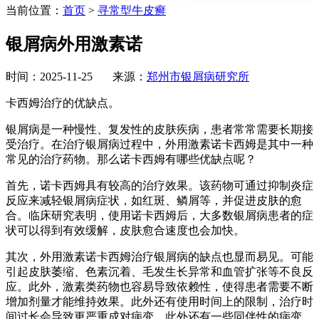
当前位置：
首页
>
寻常型牛皮癣
银屑病外用激素诺
时间：2025-11-25 来源：
郑州市银屑病研究所
卡西姆治疗的优缺点。
银屑病是一种慢性、复发性的皮肤疾病，患者常常需要长期接
受治疗。在治疗银屑病过程中，外用激素诺卡西姆是其中一种
常见的治疗药物。那么诺卡西姆有哪些优缺点呢？
首先，诺卡西姆具有较高的治疗效果。该药物可通过抑制炎症
反应来减轻银屑病症状，如红斑、鳞屑等，并促进皮肤的愈
合。临床研究表明，使用诺卡西姆后，大多数银屑病患者的症
状可以得到有效缓解，皮肤愈合速度也会加快。
其次，外用激素诺卡西姆治疗银屑病的缺点也显而易见。可能
引起皮肤萎缩、色素沉着、毛发生长异常和血管扩张等不良反
应。此外，激素类药物也容易导致依赖性，使得患者需要不断
增加剂量才能维持效果。此外还有使用时间上的限制，治疗时
间过长会导致更严重成对病变。此外还有一些同伴性的病变，