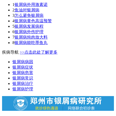
1
银屑病外用激素诺
2
鱼油对银屑病
3
怎么避免银屑病
4
银屑病黄色高温预警
5
银屑病发展病程
6
银屑病外伤护理
7
银屑病炖肉放大料
8
银屑病能吃墨鱼丸
疾病导航
>>点击此处了解更多
银屑病病因
银屑病症状
银屑病危害
银屑病常识
银屑病治疗
银屑病护理