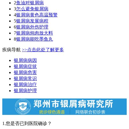
2
鱼油对银屑病
3
怎么避免银屑病
4
银屑病黄色高温预警
5
银屑病发展病程
6
银屑病外伤护理
7
银屑病炖肉放大料
8
银屑病能吃墨鱼丸
疾病导航
>>点击此处了解更多
银屑病病因
银屑病症状
银屑病危害
银屑病常识
银屑病治疗
银屑病护理
1.您是否已到医院确诊？