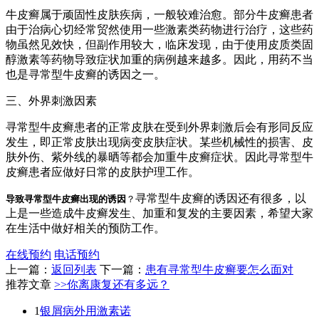
牛皮癣属于顽固性皮肤疾病，一般较难治愈。部分牛皮癣患者
由于治病心切经常贸然使用一些激素类药物进行治疗，这些药
物虽然见效快，但副作用较大，临床发现，由于使用皮质类固
醇激素等药物导致症状加重的病例越来越多。因此，用药不当
也是寻常型牛皮癣的诱因之一。
三、外界刺激因素
寻常型牛皮癣患者的正常皮肤在受到外界刺激后会有形同反应
发生，即正常皮肤出现病变皮肤症状。某些机械性的损害、皮
肤外伤、紫外线的暴晒等都会加重牛皮癣症状。因此寻常型牛
皮癣患者应做好日常的皮肤护理工作。
寻常型牛皮癣的诱因还有很多，以
导致寻常型牛皮癣出现的诱因
？
上是一些造成牛皮癣发生、加重和复发的主要因素，希望大家
在生活中做好相关的预防工作。
在线预约
电话预约
上一篇：
返回列表
下一篇：
患有寻常型牛皮癣要怎么面对
推荐文章
>>你离康复还有多远？
1
银屑病外用激素诺