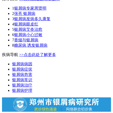
1
银屑病专家周贤明
2
张苍 银屑病
3
银屑病发病多久康复
4
银屑病眼皮红
5
银屑病艾灸治愈
6
银屑病小心过敏
7
香烟与银屑病
8
糖尿病 诱发银屑病
疾病导航
>>点击此处了解更多
银屑病病因
银屑病症状
银屑病危害
银屑病常识
银屑病治疗
银屑病护理