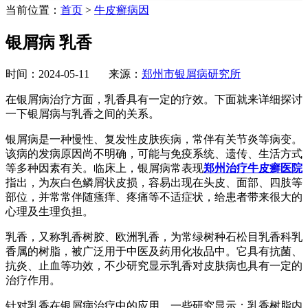
当前位置：
首页
>
牛皮癣病因
银屑病 乳香
时间：2024-05-11 来源：
郑州市银屑病研究所
在银屑病治疗方面，乳香具有一定的疗效。下面就来详细探讨
一下银屑病与乳香之间的关系。
银屑病是一种慢性、复发性皮肤疾病，常伴有关节炎等病变。
该病的发病原因尚不明确，可能与免疫系统、遗传、生活方式
等多种因素有关。临床上，银屑病常表现
郑州治疗牛皮癣医院
指出，为灰白色鳞屑状皮损，容易出现在头皮、面部、四肢等
部位，并常常伴随瘙痒、疼痛等不适症状，给患者带来很大的
心理及生理负担。
乳香，又称乳香树胶、欧洲乳香，为常绿树种石松目乳香科乳
香属的树脂，被广泛用于中医及药用化妆品中。它具有抗菌、
抗炎、止血等功效，不少研究显示乳香对皮肤病也具有一定的
治疗作用。
针对乳香在银屑病治疗中的应用，一些研究显示：乳香树脂内