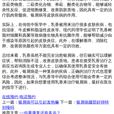
含萜类物质、二萜类化合物、单萜、酚类化合物等，能够减轻
炎性反应、促进细胞修复、改善肌肤质地，因此具有一定的治
疗肌肉骨髓病、银屑病等皮肤疾病的作用。
实际上，在传统中医学中，乳香被用来治疗很多皮肤疾病，包
括湿疹、牛皮癣和脂溢性皮炎等。现代药理学也证明了乳香树
脂对细菌和真菌等致病微生物具有抗菌作用，能够帮助减少由
于感染等原因引起的皮肤炎症。此外，在缓解瘙痒、消除红
肿、改善斑块颜色等方面也具有一定的功效。
总结来看，乳香虽然不能完全治愈银屑病，但它确实可以缓解
症状，帮助消除不适，改善皮肤质地。患者在接受乳香治疗之
前应当咨询医生或专业人士，以确保其使用乳香是安全有效
的。此外，银屑病是一种复杂的疾病，正确的治疗方式也需要
综合考虑整体情况，与乳香等中药组合使用可能会带来一定的
风险，因此，如果你想要使用乳香来治疗银屑病，最好在医生
的指导下进行。
在线预约
电话预约
上一篇：
银屑病可以引起发热嘛
下一篇：
银屑病腿部好得特
别慢吗
推荐文章
>>你离康复还有多远？