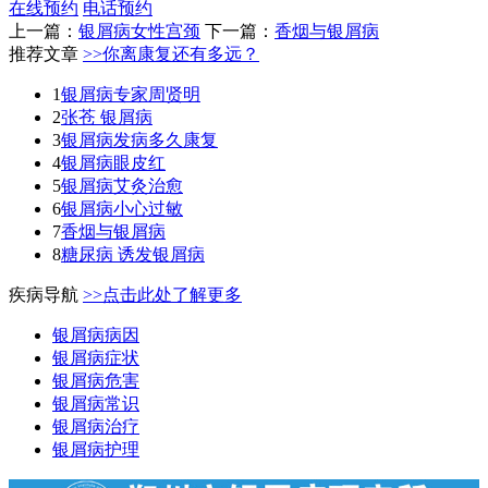
在线预约
电话预约
上一篇：
银屑病女性宫颈
下一篇：
香烟与银屑病
推荐文章
>>你离康复还有多远？
1
银屑病专家周贤明
2
张苍 银屑病
3
银屑病发病多久康复
4
银屑病眼皮红
5
银屑病艾灸治愈
6
银屑病小心过敏
7
香烟与银屑病
8
糖尿病 诱发银屑病
疾病导航
>>点击此处了解更多
银屑病病因
银屑病症状
银屑病危害
银屑病常识
银屑病治疗
银屑病护理