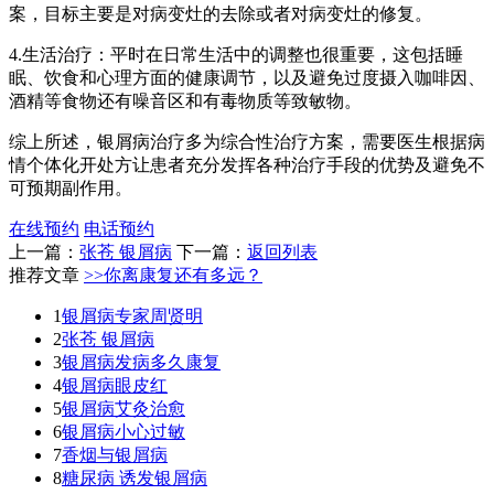
案，目标主要是对病变灶的去除或者对病变灶的修复。
4.生活治疗：平时在日常生活中的调整也很重要，这包括睡
眠、饮食和心理方面的健康调节，以及避免过度摄入咖啡因、
酒精等食物还有噪音区和有毒物质等致敏物。
综上所述，银屑病治疗多为综合性治疗方案，需要医生根据病
情个体化开处方让患者充分发挥各种治疗手段的优势及避免不
可预期副作用。
在线预约
电话预约
上一篇：
张苍 银屑病
下一篇：
返回列表
推荐文章
>>你离康复还有多远？
1
银屑病专家周贤明
2
张苍 银屑病
3
银屑病发病多久康复
4
银屑病眼皮红
5
银屑病艾灸治愈
6
银屑病小心过敏
7
香烟与银屑病
8
糖尿病 诱发银屑病