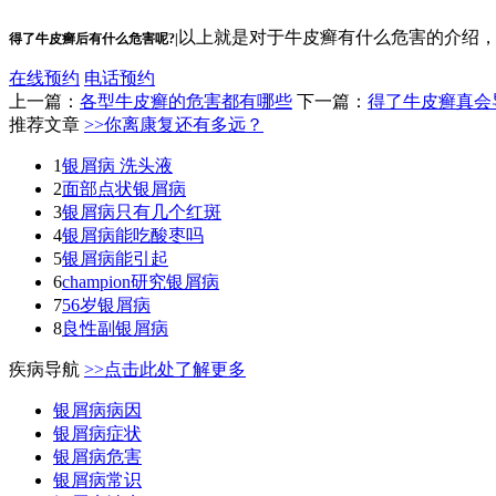
以上就是对于牛皮癣有什么危害的介绍
得了牛皮癣后有什么危害呢?|
在线预约
电话预约
上一篇：
各型牛皮癣的危害都有哪些
下一篇：
得了牛皮癣真会
推荐文章
>>你离康复还有多远？
1
银屑病 洗头液
2
面部点状银屑病
3
银屑病只有几个红斑
4
银屑病能吃酸枣吗
5
银屑病能引起
6
champion研究银屑病
7
56岁银屑病
8
良性副银屑病
疾病导航
>>点击此处了解更多
银屑病病因
银屑病症状
银屑病危害
银屑病常识