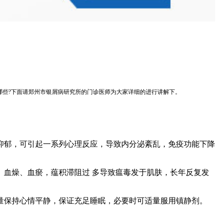
哪些?下面请郑州市银屑病研究所的门诊医师为大家详细的进行讲解下。
抑郁，可引起一系列心理反应，导致内分泌紊乱，免疫功能下降
血燥、血瘀，蕴积滞阻过 多导致瘟毒发于肌肤，长年反复发
量保持心情平静，保证充足睡眠，必要时可适量服用镇静剂。