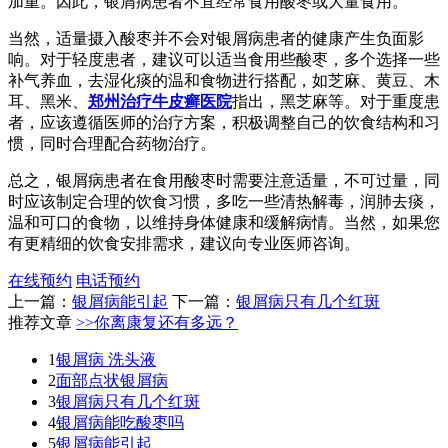
加重。因此，银屑病患者不宜经常食用酸枣或大量食用。
当然，适量摄入酸枣并不会对银屑病患者的健康产生负面影
响。对于轻度患者，建议可以适当食用些酸枣，多个选择一些
补气养血，去湿化痰的温和食物进行搭配，如芝麻、黄豆、木
耳、黑米、
郑州治疗牛皮癣医院
指出，黑芝麻等。对于重度患
者，应该遵循医师的治疗方案，积极调整自己的饮食结构和习
惯，同时合理配合药物治疗。
总之，银屑病患者在食用酸枣时需要注意适量，不可过量，同
时应该制定合理的饮食习惯，多吃一些清热解毒，润肺去痰，
温和可口的食物，以维持身体健康和缓解病情。当然，如果您
有更精细的饮食安排需求，建议向专业医师咨询。
在线预约
电话预约
上一篇：
银屑病能引起
下一篇：
银屑病只有几个红斑
推荐文章
>>你离康复还有多远？
1
银屑病 洗头液
2
面部点状银屑病
3
银屑病只有几个红斑
4
银屑病能吃酸枣吗
5
银屑病能引起