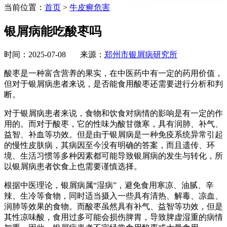
当前位置：
首页
>
牛皮癣危害
银屑病能吃酸枣吗
时间：2025-07-08 来源：
郑州市银屑病研究所
酸枣是一种富含营养的果实，在中医药中有一定的药用价值，
但对于银屑病患者来说，是否能食用酸枣还需要进行分析和判
断。
对于银屑病患者来说，食物和饮食对病情的影响是有一定的作
用的。而对于酸枣，它的性味为酸甘微寒，具有润肺、补气、
益智、补血等功效。但是由于银屑病是一种免疫系统异常引起
的慢性皮肤病，其病因至今没有明确的答案，而且遗传、环
境、生活习惯等多种因素都可能导致银屑病的发生与转化，所
以银屑病患者饮食上也需要谨慎选择。
根据中医理论，银屑病属“湿病”，避免食用寒凉、油腻、辛
辣、生冷等食物，同时适当摄入一些具有清热、解毒、凉血、
润肺等效果的食物。而酸枣虽然具有补气、益智等功效，但是
其性凉味酸，食用过多可能会损伤脾胃，导致脾虚湿重的病情