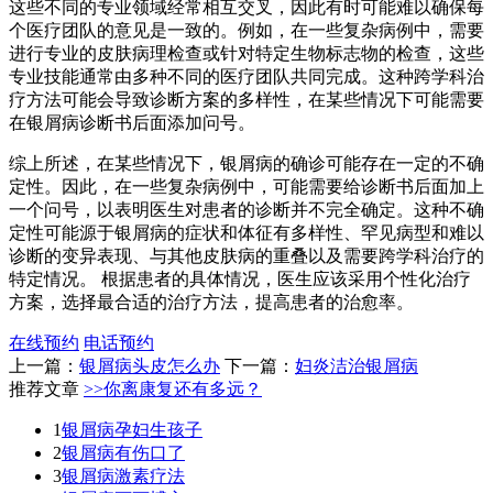
这些不同的专业领域经常相互交叉，因此有时可能难以确保每
个医疗团队的意见是一致的。例如，在一些复杂病例中，需要
进行专业的皮肤病理检查或针对特定生物标志物的检查，这些
专业技能通常由多种不同的医疗团队共同完成。这种跨学科治
疗方法可能会导致诊断方案的多样性，在某些情况下可能需要
在银屑病诊断书后面添加问号。
综上所述，在某些情况下，银屑病的确诊可能存在一定的不确
定性。因此，在一些复杂病例中，可能需要给诊断书后面加上
一个问号，以表明医生对患者的诊断并不完全确定。这种不确
定性可能源于银屑病的症状和体征有多样性、罕见病型和难以
诊断的变异表现、与其他皮肤病的重叠以及需要跨学科治疗的
特定情况。 根据患者的具体情况，医生应该采用个性化治疗
方案，选择最合适的治疗方法，提高患者的治愈率。
在线预约
电话预约
上一篇：
银屑病头皮怎么办
下一篇：
妇炎洁治银屑病
推荐文章
>>你离康复还有多远？
1
银屑病孕妇生孩子
2
银屑病有伤口了
3
银屑病激素疗法