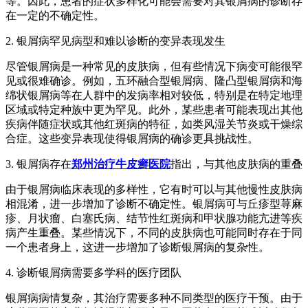
等。因此，患者的症状多样化可能会需要对其银屑病的诊断存
在一定的不确定性。
2. 银屑病罕见病型和难以诊断的变异表现发生
尽管银屑病是一种常见的皮肤病，但有些情况下病变可能很罕
见或很难确诊。例如，五环融合型银屑病、隆凸型银屑病和海
绵状银屑病等在人群中的发病率相对较低，特别是在特定地理
区域或特定种族中更为罕见。此外，某些患者可能表现出其他
疾病伴随症状或其他红斑病的特征，如类风湿关节炎或干燥综
合症。这些变异表现使得银屑病的确诊更具挑战性。
3. 银屑病存在
郑州治疗牛皮癣医院
指出，与其他皮肤病的重叠
由于银屑病临床表现的多样性，它有时可以与其他慢性皮肤病
相混淆，进一步增加了诊断不确定性。银屑病可与丘疹型荨麻
疹、月状瘤、白塞氏病、结节性红斑病和甲状腺功能亢进等疾
病产生重叠。某些情况下，不同的皮肤病也可能同时存在于同
一个患者身上，这进一步增加了诊断银屑病的复杂性。
4. 诊断银屑病需要多学科的医疗团队
银屑病病情复杂，其治疗需要多种不同类型的医疗干预。由于