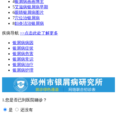
4
银屑病画画博主
5
艾滋病银屑病早期
6
眼睛银屑病图片
7
穴位治银屑病
8
妇炎洁治银屑病
疾病导航
>>点击此处了解更多
银屑病病因
银屑病症状
银屑病危害
银屑病常识
银屑病治疗
银屑病护理
1.您是否已到医院确诊？
是
还没有