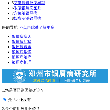
5
艾滋病银屑病早期
6
眼睛银屑病图片
7
穴位治银屑病
8
妇炎洁治银屑病
疾病导航
>>点击此处了解更多
银屑病病因
银屑病症状
银屑病危害
银屑病常识
银屑病治疗
银屑病护理
1.您是否已到医院确诊？
是
还没有
2.是否使用外用药物？