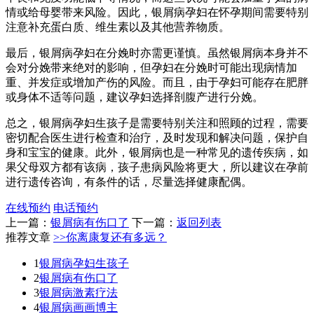
情或给母婴带来风险。因此，银屑病孕妇在怀孕期间需要特别
注意补充蛋白质、维生素以及其他营养物质。
最后，银屑病孕妇在分娩时亦需更谨慎。虽然银屑病本身并不
会对分娩带来绝对的影响，但孕妇在分娩时可能出现病情加
重、并发症或增加产伤的风险。而且，由于孕妇可能存在肥胖
或身体不适等问题，建议孕妇选择剖腹产进行分娩。
总之，银屑病孕妇生孩子是需要特别关注和照顾的过程，需要
密切配合医生进行检查和治疗，及时发现和解决问题，保护自
身和宝宝的健康。此外，银屑病也是一种常见的遗传疾病，如
果父母双方都有该病，孩子患病风险将更大，所以建议在孕前
进行遗传咨询，有条件的话，尽量选择健康配偶。
在线预约
电话预约
上一篇：
银屑病有伤口了
下一篇：
返回列表
推荐文章
>>你离康复还有多远？
1
银屑病孕妇生孩子
2
银屑病有伤口了
3
银屑病激素疗法
4
银屑病画画博主