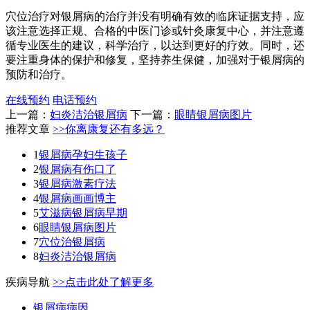
穴位治疗对银屑病的治疗并没有明确有效的临床证据支持，应
该注意选择正规、合格的中医门诊或针灸康复中心，并注意遵
循专业医生的建议，科学治疗，以达到更好的疗效。同时，还
要注重身体的保护和修复，坚持养生保健，加强对于银屑病的
预防和治疗。
在线预约
电话预约
上一篇：
妇炎洁治银屑病
下一篇：
眼睛银屑病图片
推荐文章
>>你离康复还有多远？
1
银屑病孕妇生孩子
2
银屑病有伤口了
3
银屑病激素疗法
4
银屑病画画博主
5
艾滋病银屑病早期
6
眼睛银屑病图片
7
穴位治银屑病
8
妇炎洁治银屑病
疾病导航
>>点击此处了解更多
银屑病病因