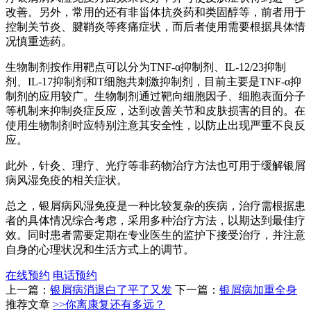
改善。另外，常用的还有非甾体抗炎药和类固醇等，前者用于
控制关节炎、腱鞘炎等疼痛症状，而后者使用需要根据具体情
况慎重选药。
生物制剂按作用靶点可以分为TNF-α抑制剂、IL-12/23抑制
剂、IL-17抑制剂和T细胞共刺激抑制剂，目前主要是TNF-α抑
制剂的应用较广。生物制剂通过靶向细胞因子、细胞表面分子
等机制来抑制炎症反应，达到改善关节和皮肤损害的目的。在
使用生物制剂时应特别注意其安全性，以防止出现严重不良反
应。
此外，针灸、理疗、光疗等非药物治疗方法也可用于缓解银屑
病风湿免疫的相关症状。
总之，银屑病风湿免疫是一种比较复杂的疾病，治疗需根据患
者的具体情况综合考虑，采用多种治疗方法，以期达到最佳疗
效。同时患者需要定期在专业医生的监护下接受治疗，并注意
自身的心理状况和生活方式上的调节。
在线预约
电话预约
上一篇：
银屑病消退白了平了又发
下一篇：
银屑病加重全身
推荐文章
>>你离康复还有多远？