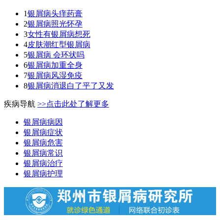
1
银屑病头痒药膏
2
银屑病照光怀孕
3
女性有银屑病想死
4
皮肤潮红型银屑病
5
银屑病 会环状吗
6
银屑病加重全身
7
银屑病风湿免疫
8
银屑病消退白了平了又发
疾病导航
>>点击此处了解更多
银屑病病因
银屑病症状
银屑病危害
银屑病常识
银屑病治疗
银屑病护理