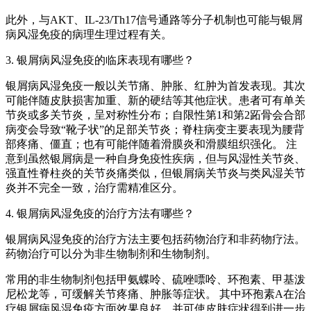
此外，与AKT、IL-23/Th17信号通路等分子机制也可能与银屑
病风湿免疫的病理生理过程有关。
3. 银屑病风湿免疫的临床表现有哪些？
银屑病风湿免疫一般以关节痛、肿胀、红肿为首发表现。其次
可能伴随皮肤损害加重、新的硬结等其他症状。患者可有单关
节炎或多关节炎，呈对称性分布；自限性第1和第2跖骨会合部
病变会导致“靴子状”的足部关节炎；脊柱病变主要表现为腰背
部疼痛、僵直；也有可能伴随着滑膜炎和滑膜组织强化。 注
意到虽然银屑病是一种自身免疫性疾病，但与风湿性关节炎、
强直性脊柱炎的关节炎痛类似，但银屑病关节炎与类风湿关节
炎并不完全一致，治疗需精准区分。
4. 银屑病风湿免疫的治疗方法有哪些？
银屑病风湿免疫的治疗方法主要包括药物治疗和非药物疗法。
药物治疗可以分为非生物制剂和生物制剂。
常用的非生物制剂包括甲氨蝶呤、硫唑嘌呤、环孢素、甲基泼
尼松龙等，可缓解关节疼痛、肿胀等症状。 其中环孢素A在治
疗银屑病风湿免疫方面效果良好，并可使皮肤症状得到进一步