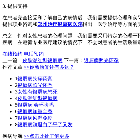
3. 提供支持
在患者完全接受和了解自己的病情后，我们需要提供心理和实
提供职业咨询和
郑州治疗银屑病医院
指出，医学治疗等方面的
总之，针对女性患者的心理问题，我们需要采用特定的心理干
疾病，在遵循专业医疗建议的情况下，不会对患者的生活质量
在线预约
电话预约
上一篇：
皮肤潮红型银屑病
下一篇：
银屑病照光怀孕
推荐文章
>>你离康复还有多远？
1
银屑病头痒药膏
2
银屑病照光怀孕
3
女性有银屑病想死
4
皮肤潮红型银屑病
5
银屑病 会环状吗
6
银屑病加重全身
7
银屑病风湿免疫
8
银屑病消退白了平了又发
疾病导航
>>点击此处了解更多