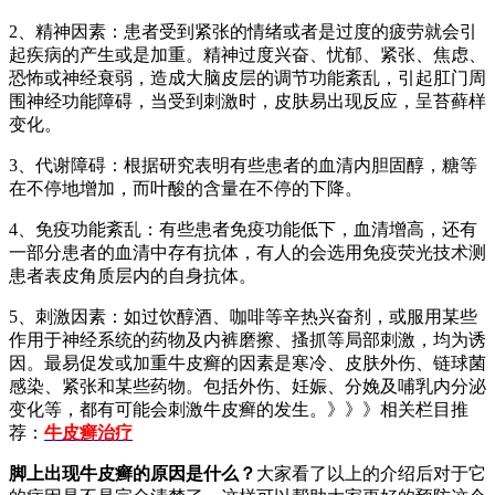
2、精神因素：患者受到紧张的情绪或者是过度的疲劳就会引
起疾病的产生或是加重。精神过度兴奋、忧郁、紧张、焦虑、
恐怖或神经衰弱，造成大脑皮层的调节功能紊乱，引起肛门周
围神经功能障碍，当受到刺激时，皮肤易出现反应，呈苔藓样
变化。
3、代谢障碍：根据研究表明有些患者的血清内胆固醇，糖等
在不停地增加，而叶酸的含量在不停的下降。
4、免疫功能紊乱：有些患者免疫功能低下，血清增高，还有
一部分患者的血清中存有抗体，有人的会选用免疫荧光技术测
患者表皮角质层内的自身抗体。
5、刺激因素：如过饮醇酒、咖啡等辛热兴奋剂，或服用某些
作用于神经系统的药物及内裤磨擦、搔抓等局部刺激，均为诱
因。最易促发或加重牛皮癣的因素是寒冷、皮肤外伤、链球菌
感染、紧张和某些药物。包括外伤、妊娠、分娩及哺乳内分泌
变化等，都有可能会刺激牛皮癣的发生。》》》相关栏目推
荐：
牛皮癣治疗
脚上出现牛皮癣的原因是什么？
大家看了以上的介绍后对于它