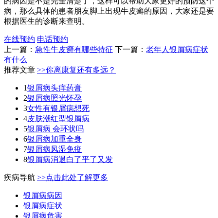
的病因是不是完全清楚了，这样可以帮助大家更好的预防这个
病，那么具体的患者朋友脚上出现牛皮癣的原因，大家还是要
根据医生的诊断来查明。
在线预约
电话预约
上一篇：
急性牛皮癣有哪些特征
下一篇：
老年人银屑病症状
有什么
推荐文章
>>你离康复还有多远？
1
银屑病头痒药膏
2
银屑病照光怀孕
3
女性有银屑病想死
4
皮肤潮红型银屑病
5
银屑病 会环状吗
6
银屑病加重全身
7
银屑病风湿免疫
8
银屑病消退白了平了又发
疾病导航
>>点击此处了解更多
银屑病病因
银屑病症状
银屑病危害