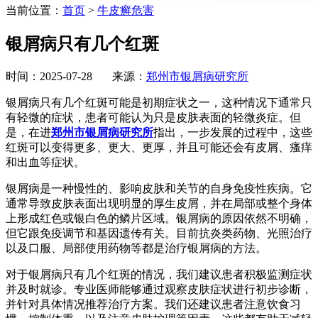
当前位置：
首页
>
牛皮癣危害
银屑病只有几个红斑
时间：2025-07-28 来源：
郑州市银屑病研究所
银屑病只有几个红斑可能是初期症状之一，这种情况下通常只
有轻微的症状，患者可能认为只是皮肤表面的轻微炎症。但
是，在进
郑州市银屑病研究所
指出，一步发展的过程中，这些
红斑可以变得更多、更大、更厚，并且可能还会有皮屑、瘙痒
和出血等症状。
银屑病是一种慢性的、影响皮肤和关节的自身免疫性疾病。它
通常导致皮肤表面出现明显的厚生皮屑，并在局部或整个身体
上形成红色或银白色的鳞片区域。银屑病的原因依然不明确，
但它跟免疫调节和基因遗传有关。目前抗炎类药物、光照治疗
以及口服、局部使用药物等都是治疗银屑病的方法。
对于银屑病只有几个红斑的情况，我们建议患者积极监测症状
并及时就诊。专业医师能够通过观察皮肤症状进行初步诊断，
并针对具体情况推荐治疗方案。我们还建议患者注意饮食习