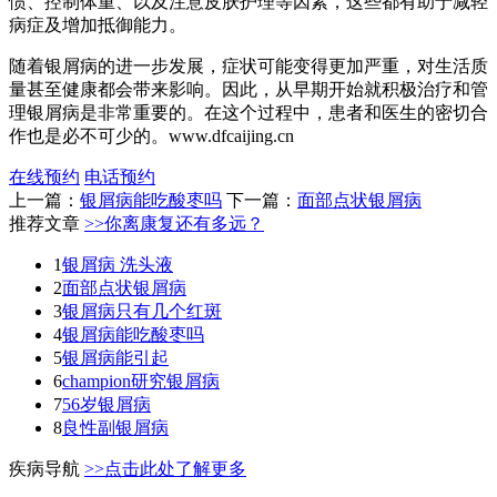
惯、控制体重、以及注意皮肤护理等因素，这些都有助于减轻
病症及增加抵御能力。
随着银屑病的进一步发展，症状可能变得更加严重，对生活质
量甚至健康都会带来影响。因此，从早期开始就积极治疗和管
理银屑病是非常重要的。在这个过程中，患者和医生的密切合
作也是必不可少的。www.dfcaijing.cn
在线预约
电话预约
上一篇：
银屑病能吃酸枣吗
下一篇：
面部点状银屑病
推荐文章
>>你离康复还有多远？
1
银屑病 洗头液
2
面部点状银屑病
3
银屑病只有几个红斑
4
银屑病能吃酸枣吗
5
银屑病能引起
6
champion研究银屑病
7
56岁银屑病
8
良性副银屑病
疾病导航
>>点击此处了解更多